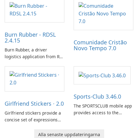
designed to identify factors
expanding gameplay through
that affect connectivity and
continued hatching.
apply adaptive adjustments.
Burn Rubber - RDSL
2.4.15
Comunidade Cristão
Novo Tempo 7.0
Burn Rubber, a driver
logistics application from Rail
Delivery Services, is designed
to streamline communication
between drivers and
dispatchers, focusing on
efficient information sharing
Sports-Club 3.46.0
to support day-to-day
Girlfriend Stickers · 2.0
coordination and operations.
The SPORTSCLUB mobile app
provides access to the
Girlfriend stickers provide a
SPORTSCLUB fitness studio
concise set of expressions
from a smartphone, focusing
for daily chat on iPhone, iPad,
on scheduling, data tracking,
and other Apple devices. The
Alla senaste uppdateringarna