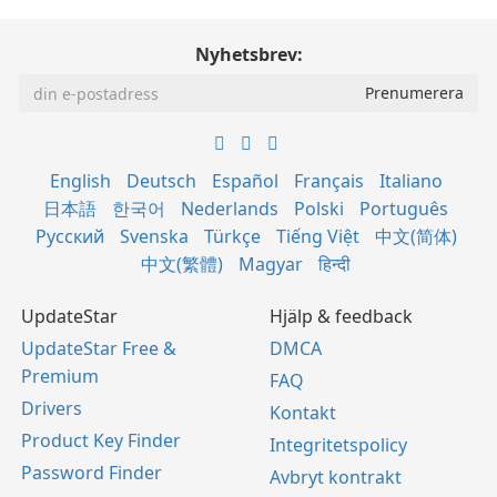
Nyhetsbrev:
English
Deutsch
Español
Français
Italiano
日本語
한국어
Nederlands
Polski
Português
Русский
Svenska
Türkçe
Tiếng Việt
中文(简体)
中文(繁體)
Magyar
हिन्दी
UpdateStar
Hjälp & feedback
UpdateStar Free &
DMCA
Premium
FAQ
Drivers
Kontakt
Product Key Finder
Integritetspolicy
Password Finder
Avbryt kontrakt