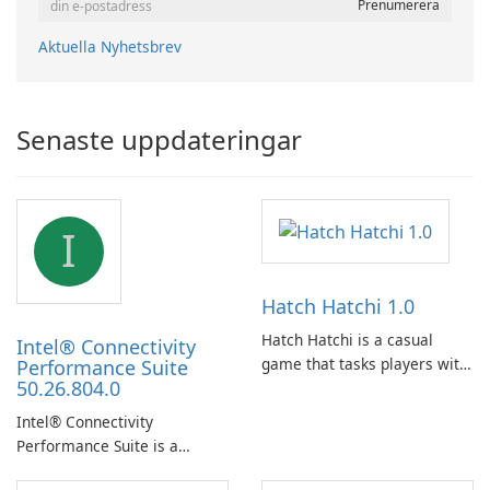
Aktuella Nyhetsbrev
Senaste uppdateringar
I
Hatch Hatchi 1.0
Hatch Hatchi is a casual
Intel® Connectivity
game that tasks players with
Performance Suite
50.26.804.0
achieving a high score,
hatching eggs, and sharing
Intel® Connectivity
progress with friends. The
Performance Suite is a
experience centers on
network optimization utility
incubating eggs and