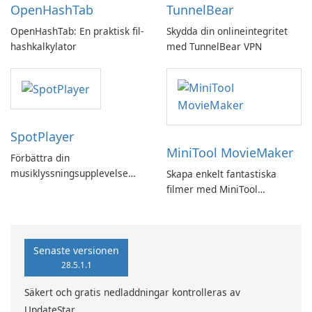
OpenHashTab
TunnelBear
OpenHashTab: En praktisk fil-
Skydda din onlineintegritet
hashkalkylator
med TunnelBear VPN
SpotPlayer
MiniTool MovieMaker
Förbättra din
musiklyssningsupplevelse
Skapa enkelt fantastiska
med SpotPlayer
filmer med MiniTool
MovieMaker.
Senaste versionen
28.5.1.1
Säkert och gratis nedladdningar kontrolleras av
UpdateStar