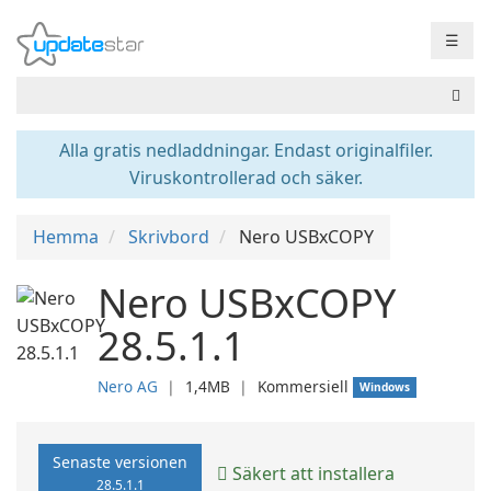
☰
Alla gratis nedladdningar. Endast originalfiler.
Viruskontrollerad och säker.
Hemma
Skrivbord
Nero USBxCOPY
Nero USBxCOPY
28.5.1.1
Nero AG
❘
1,4MB
❘
Kommersiell
Windows
Senaste versionen
Säkert att installera
28.5.1.1