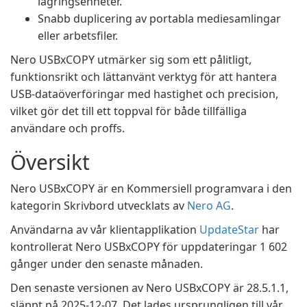
lagringsenheter.
Snabb duplicering av portabla mediesamlingar
eller arbetsfiler.
Nero USBxCOPY utmärker sig som ett pålitligt,
funktionsrikt och lättanvänt verktyg för att hantera
USB-dataöverföringar med hastighet och precision,
vilket gör det till ett toppval för både tillfälliga
användare och proffs.
Översikt
Nero USBxCOPY är en Kommersiell programvara i den
kategorin Skrivbord utvecklats av
Nero AG
.
Användarna av vår klientapplikation
UpdateStar
har
kontrollerat Nero USBxCOPY för uppdateringar 1 602
gånger under den senaste månaden.
Den senaste versionen av Nero USBxCOPY är 28.5.1.1,
släppt på 2025-12-07. Det lades ursprungligen till vår