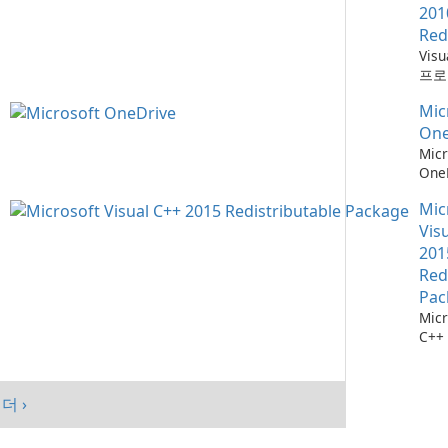
201
Red
Vis
프로
위한
Mic
소
One
Micr
One
관리
Mic
Vis
201
Red
Pac
Micr
C++
가능
스템
시키
더 ›