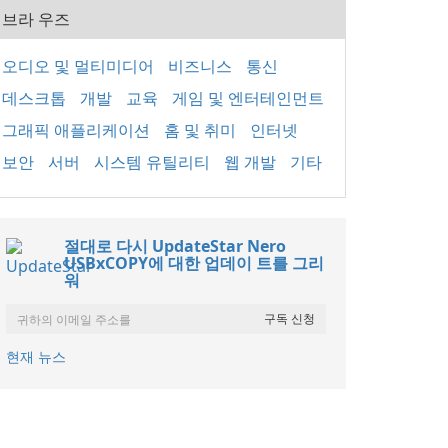
브라 우즈
오디오 및 멀티미디어
비즈니스
통신
데스크톱
개발
교육
게임 및 엔터테인먼트
그래픽 애플리케이션
홈 및 취미
인터넷
보안
서버
시스템 유틸리티
웹 개발
기타
절대로 다시 UpdateStar Nero
USBxCOPY에 대한 업데이 트를 그리
워
현재 뉴스