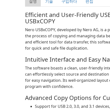
설명
기술
구입하다
편집
Efficient and User-Friendly US
USBxCOPY
Nero USBxCOPY, developed by Nero AG, is a p
the process of copying and managing data bet
and efficient tool for data transfer, this soft
for quick and safe file duplication.
Intuitive Interface and Easy N
The software boasts a clean, user-friendly int
can effortlessly select source and destination 
for easy navigation. Its well-organized layou
program with confidence.
Advanced Copy Options for 
Support for USB 2.0, 3.0, and 3.1 device