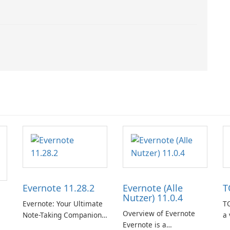
Evernote 11.28.2
Evernote (Alle
T
Nutzer) 11.0.4
Evernote: Your Ultimate
TO
Overview of Evernote
Note-Taking Companion
a 
Evernote is a
Evernote, developed by
m