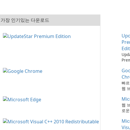
가장 인기있는 다운로드
Upd
Pr
Edi
Upd
Pre
으로
Goo
최신
하는
Ch
때보
빠르
다!
웹 
Mic
웹 
로운
Mic
Vis