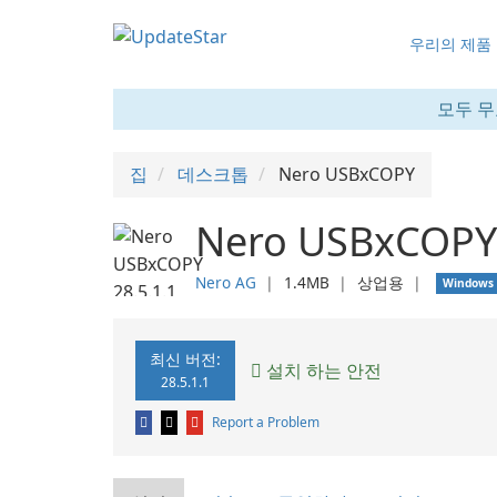
우리의 제품
모두 무
집
데스크톱
Nero USBxCOPY
Nero USBxCOPY 
Nero AG
❘
1.4MB
❘
상업용
❘
Windows
최신 버전:
설치 하는 안전
28.5.1.1
Report a Problem