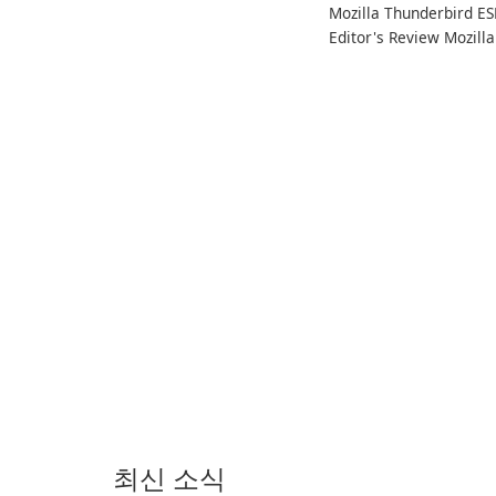
Mozilla Thunderbird ES
게 온라인 청취를 위한 방
Editor's Review Mozilla
대한 노래, 앨범, 재생 목록
Thunderbird ESR
및 팟캐스트 라이브러리에
(Extended Support
대한 액세스를 제공합니
Release) is the long-te
다. 개인화된 추천, 오프라
support channel of the
인 청취 및 소셜 공유와 같
Thunderbird desktop
은 기능을 통해 Spotify는
email client designed f
사용자가 좋아하는 음악을
organizations and user
찾고, 스트리밍하고, 즐길
who need predictable 
수 있는 원활한 음악 경험
을 제공합니다.
최신 소식