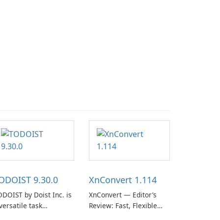
ODOIST 9.30.0
XnConvert 1.114
DOIST by Doist Inc. is
XnConvert — Editor’s
versatile task
Review: Fast, Flexible
anagement tool
Batch Image Converter